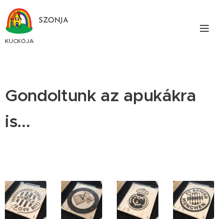
SZONJA
KUCKÓJA
Gondoltunk az apukákra
is...