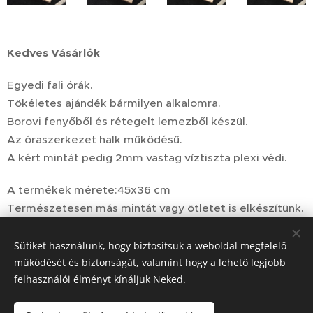
Kedves Vásárlók
Egyedi fali órák.
Tökéletes ajándék bármilyen alkalomra.
Borovi fenyőből és rétegelt lemezből készül.
Az óraszerkezet halk működésű.
A kért mintát pedig 2mm vastag víztiszta plexi védi.
A termékek mérete:45x36 cm
Természetesen más mintát vagy ötletet is elkészítünk.
Elkészítési ideje: maximum 2 hét.
Sütiket használunk, hogy biztosítsuk a weboldal megfelelő
működését és biztonságát, valamint hogy a lehető legjobb
Ára: 10.900 Ft
(+postaköltség)
felhasználói élményt kínáljuk Neked.