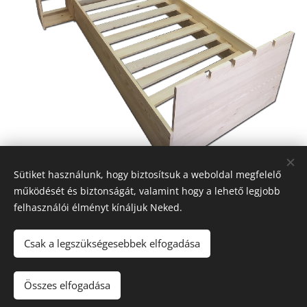
Sütiket használunk, hogy biztosítsuk a weboldal megfelelő
működését és biztonságát, valamint hogy a lehető legjobb
felhasználói élményt kínáljuk Neked.
Ide írhatsz...
Csak a legszükségesebbek elfogadása
Összes elfogadása
Az oldalt a
Webnode
működteti
Sütik