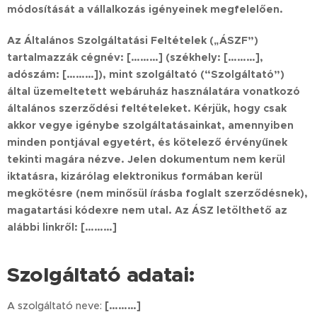
módosítását a vállalkozás igényeinek megfelelően.
Az Általános Szolgáltatási Feltételek („ÁSZF”)
tartalmazzák cégnév:
[………]
(székhely:
[………]
,
adószám:
[………]
), mint szolgáltató (“Szolgáltató”)
által üzemeltetett webáruház használatára vonatkozó
általános szerződési feltételeket. Kérjük, hogy csak
akkor vegye igénybe szolgáltatásainkat, amennyiben
minden pontjával egyetért, és kötelező érvényűnek
tekinti magára nézve. Jelen dokumentum nem kerül
iktatásra, kizárólag elektronikus formában kerül
megkötésre (nem minősül írásba foglalt szerződésnek),
magatartási kódexre nem utal. Az ÁSZ letölthető az
alábbi linkről:
[………]
Szolgáltató adatai:
A szolgáltató neve:
[………]