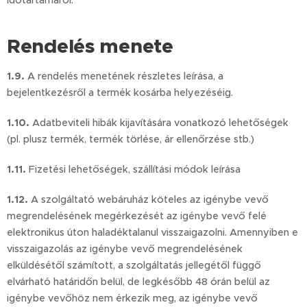
időtartamáról.
Rendelés menete
1.9.
A rendelés menetének részletes leírása, a
bejelentkezésről a termék kosárba helyezéséig.
1.10.
Adatbeviteli hibák kijavítására vonatkozó lehetőségek
(pl. plusz termék, termék törlése, ár ellenőrzése stb.)
1.11.
Fizetési lehetőségek, szállítási módok leírása
1.12.
A szolgáltató webáruház köteles az igénybe vevő
megrendelésének megérkezését az igénybe vevő felé
elektronikus úton haladéktalanul visszaigazolni. Amennyiben e
visszaigazolás az igénybe vevő megrendelésének
elküldésétől számított, a szolgáltatás jellegétől függő
elvárható határidőn belül, de legkésőbb 48 órán belül az
igénybe vevőhöz nem érkezik meg, az igénybe vevő