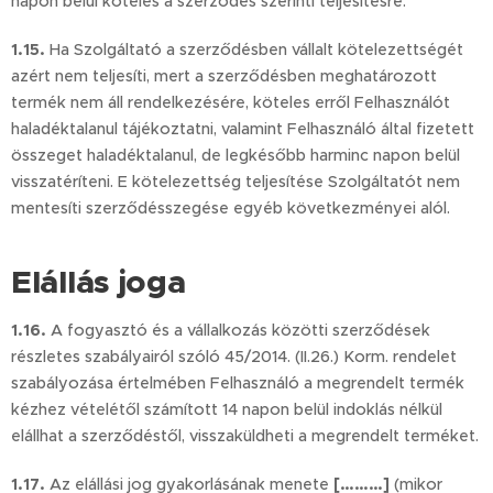
napon belül köteles a szerződés szerinti teljesítésre.
1.15.
Ha Szolgáltató a szerződésben vállalt kötelezettségét
azért nem teljesíti, mert a szerződésben meghatározott
termék nem áll rendelkezésére, köteles erről Felhasználót
haladéktalanul tájékoztatni, valamint Felhasználó által fizetett
összeget haladéktalanul, de legkésőbb harminc napon belül
visszatéríteni. E kötelezettség teljesítése Szolgáltatót nem
mentesíti szerződésszegése egyéb következményei alól.
Elállás joga
1.16.
A fogyasztó és a vállalkozás közötti szerződések
részletes szabályairól szóló 45/2014. (II.26.) Korm. rendelet
szabályozása értelmében Felhasználó a megrendelt termék
kézhez vételétől számított 14 napon belül indoklás nélkül
elállhat a szerződéstől, visszaküldheti a megrendelt terméket.
1.17.
Az elállási jog gyakorlásának menete
[………]
(mikor