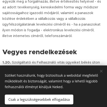
egyezik meg a forgalmazás, illetve értékesítés helyével - és
az adott tevékenység, kereskedelmi forma vagy módszer
sajátosságaihoz igazodó módjáról, valamint a panaszok
közlése érdekében a vállalkozás vagy a vállalkozás
ügyfélszolgálatának levelezési címéről és - ha a panaszokat
ilyen módon is fogadja - elektronikus levelezési címéről,
illetve internetes címéről, telefonszámáról.
Vegyes rendelkezések
1.20.
Szolgáltató és Felhasználó vitás ügyeiket békés úton
próbálják rendezni. Felhasználó és a Szolgáltató a jelen
Szabályzat hatálya alá tartozó, megegyezéssel 30 (harminc)
Sütiket használunk, hogy biztosítsuk a weboldal megfelelő
naptári nap alatt nem rendezhető esetleges jogvitákra nézve
működését és biztonságát, valamint hogy a lehető legjobb
kikötik a
[………]
Bíróság/Törvényszék illetékességét. Város
felhasználói élményt kínáljuk Neked.
[………]
, 2018.
[………]
.hó
[………]
nap
Csak a legszükségesebbek elfogadása