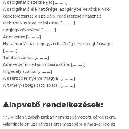
A szolgáltató székhelye:
[………]
A szolgáltató elérhetősége, az igénybe vevőkkel való
kapcsolattartásra szolgáló, rendszeresen használt
elektronikus levelezési címe:
[………]
Cégjegyzékszáma:
[………]
Adószáma:
[………]
Nyilvántartásban bejegyző hatóság neve (cégbíróság):
[………]
Telefonszámai:
[………]
Adatvédelmi nyilvántartási száma:
[………]
Engedély száma:
[………]
A szerződés nyelve: magyar
[………]
A tárhely-szolgáltató adatai:
[………]
Alapvető rendelkezések:
1.1.
A jelen Szabályzatban nem szabályozott kérdésekre,
valamint jelen Szabályzat értelmezésére a magyar jog az