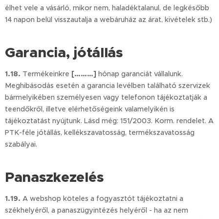
élhet vele a vásárló, mikor nem, haladéktalanul, de legkésőbb
14 napon belül visszautalja a webáruház az árat, kivételek stb.)
Garancia, jótállás
1.18.
Termékeinkre
[………]
hónap garanciát vállalunk.
Meghibásodás esetén a garancia levélben található szervizek
bármelyikében személyesen vagy telefonon tájékoztatják a
teendőkről, illetve elérhetőségeink valamelyikén is
tájékoztatást nyújtunk. Lásd még: 151/2003. Korm. rendelet. A
PTK-féle jótállás, kellékszavatosság, termékszavatosság
szabályai.
Panaszkezelés
1.19.
A webshop köteles a fogyasztót tájékoztatni a
székhelyéről, a panaszügyintézés helyéről - ha az nem